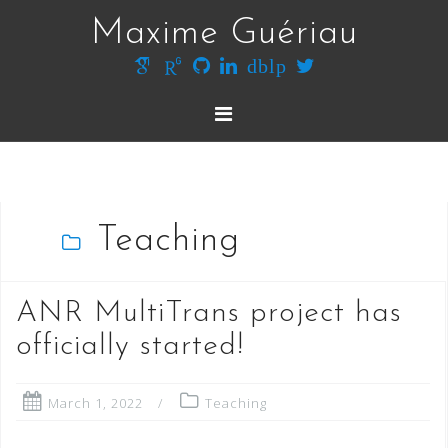
Skip
Maxime Guériau
to
content
dblp
Teaching
ANR MultiTrans project has
officially started!
March 1, 2022
Teaching